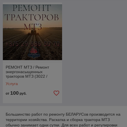
синхронизаторами и отечественными алгоритмами
пониженных/повышенных, конечной пары, водило и прочего.
РЕМОНТ МТЗ / Ремонт
энергонасыщенных
тракторов МТЗ (3022 /
3522) Caterpillar / Cummins
Услуга
/ Weichai / Deutz
100
от
руб.
Большинство работ по ремонту БЕЛАРУСов производится на
территории хозяйства. Раскатка и сборка трактора МТЗ
обычно занимает одни сутки. Для всех работ и регулировки