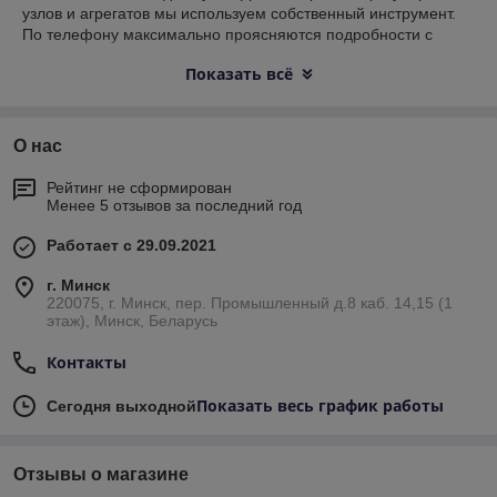
узлов и агрегатов мы используем собственный инструмент.
По телефону максимально проясняются подробности с
целью снабдить выездную бригаду необходимыми
Показать всё
инструментами, оборудованием и предполагаемыми к
замене запасными частями.
Ремонт МТЗ
возможен с
использованием ваших б/у запасных частей и узлов, вплоть
до двигателя, списанной вами техники.
О нас
Рейтинг не сформирован
Менее 5 отзывов за последний год
Работает с 29.09.2021
г. Минск
220075, г. Минск, пер. Промышленный д.8 каб. 14,15 (1
этаж), Минск, Беларусь
Контакты
Показать весь график работы
Сегодня выходной
Отзывы о магазине