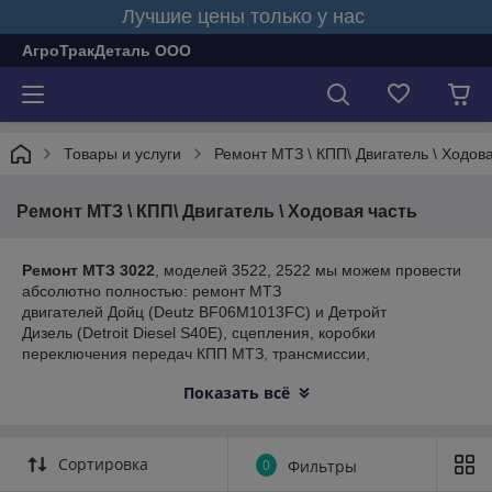
Лучшие цены только у нас
АгроТракДеталь ООО
Товары и услуги
Ремонт МТЗ \ КПП\ Двигатель \ Ходова
Ремонт МТЗ \ КПП\ Двигатель \ Ходовая часть
Ремонт МТЗ 3022
, моделей 3522, 2522 мы можем провести
абсолютно полностью: ремонт МТЗ
двигателей Дойц (Deutz BF06M1013FC) и Детройт
Дизель (Detroit Diesel S40E), сцепления, коробки
переключения передач КПП МТЗ, трансмиссии,
гидрораспределителя EHS, масляного насоса, аксиально-
Показать всё
плунжерного регулируемого насоса Bosch-Rexroth, узла
передач (фрикционы 1-6 передач), мостов переднего
(привода) и заднего (дифференциал, узел III и IV
диапазонов, конечной передачи), переднего и заднего ВОМ,
Сортировка
0
Фильтры
тормозов, КПП Беларус-2022 с итальянскими