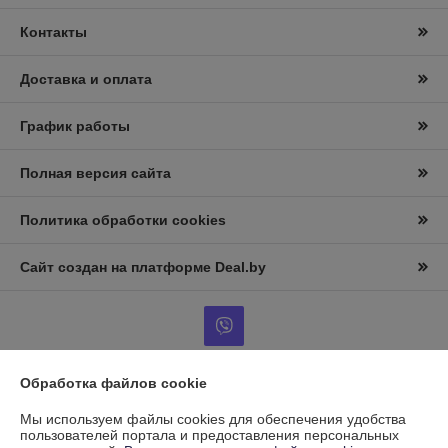
Контакты
Доставка и оплата
График работы
Полная версия сайта
Политика обработки cookies
Сайт создан на платформе Deal.by
Обработка файлов cookie
Информация для покупателя
Мы используем файлы cookies для обеспечения удобства
Юридическое лицо:
Общество с ограниченной ответственностью
пользователей портала и предоставления персональных
"АгроТракДеталь",