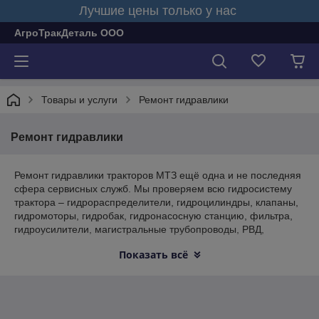
Лучшие цены только у нас
АгроТракДеталь ООО
Товары и услуги
Ремонт гидравлики
Ремонт гидравлики
Ремонт гидравлики тракторов МТЗ ещё одна и не последняя
сфера сервисных служб. Мы проверяем всю гидросистему
трактора – гидрораспределители, гидроцилиндры, клапаны,
гидромоторы, гидробак, гидронасосную станцию, фильтра,
гидроусилители, магистральные трубопроводы, РВД,
сливные шланги. Измеряем давление, расход. Проверяем
Показать всё
гидрооборудование под нагрузкой. Соответственно,
производим замену деталей, промывку системы, замену
масла.
Ремонт самого насоса Бош, джойстика, программного
управления и гидрораспределителя Бош в основном