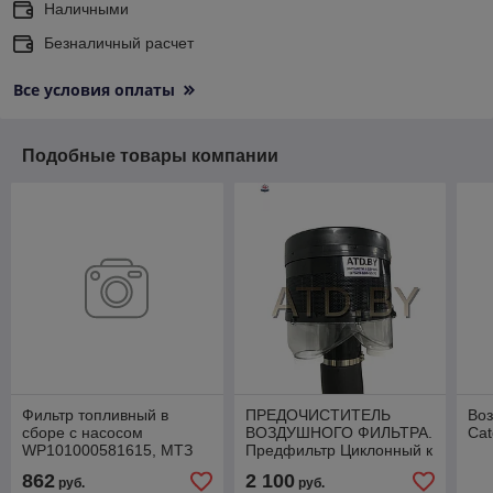
Наличными
Безналичный расчет
Все условия оплаты
Подобные товары компании
Фильтр топливный в
ПРЕДОЧИСТИТЕЛЬ
Во
сборе с насосом
ВОЗДУШНОГО ФИЛЬТРА.
Cat
WP101000581615, МТЗ
Предфильтр Циклонный к
3522 WEICHAI
МТЗ-3522 САТ
862
2 100
руб.
руб.
AF5556.150.400