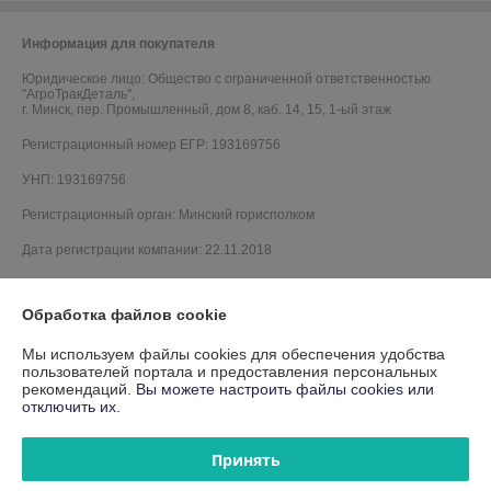
Информация для покупателя
Юридическое лицо:
Общество с ограниченной ответственностью
"АгроТракДеталь",
г. Минск, пер. Промышленный, дом 8, каб. 14, 15, 1-ый этаж
Регистрационный номер ЕГР: 193169756
УНП: 193169756
Регистрационный орган: Минский горисполком
Дата регистрации компании: 22.11.2018
Обработка файлов cookie
Мы используем файлы cookies для обеспечения удобства
пользователей портала и предоставления персональных
рекомендаций.
Вы можете настроить файлы cookies или
отключить их.
Принять