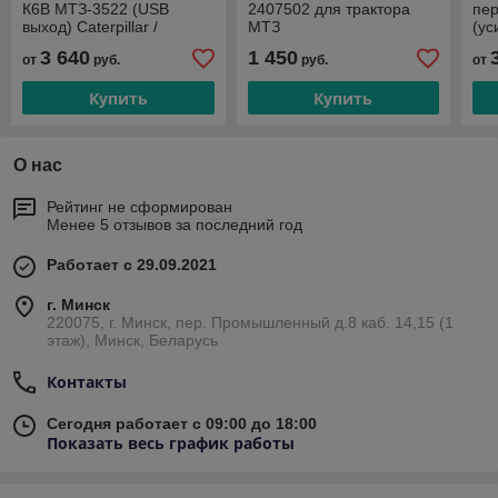
К6В МТЗ-3522 (USB
2407502 для трактора
пер
выход) Caterpillar /
МТЗ
(ус
Weichai
Cat
3 640
1 450
от
руб.
руб.
от
Купить
Купить
О нас
Рейтинг не сформирован
Менее 5 отзывов за последний год
Работает с 29.09.2021
г. Минск
220075, г. Минск, пер. Промышленный д.8 каб. 14,15 (1
этаж), Минск, Беларусь
Контакты
Сегодня работает с 09:00 до 18:00
Показать весь график работы