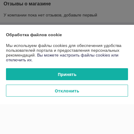
Отзывы о магазине
У компании пока нет отзывов, добавьте первый
О нас
Обработка файлов cookie
Мы используем файлы cookies для обеспечения удобства
Контакты
пользователей портала и предоставления персональных
рекомендаций.
Вы можете настроить файлы cookies или
отключить их.
Доставка и оплата
Принять
График работы
Полная версия сайта
Отклонить
Политика обработки cookies
Сайт создан на платформе Deal.by