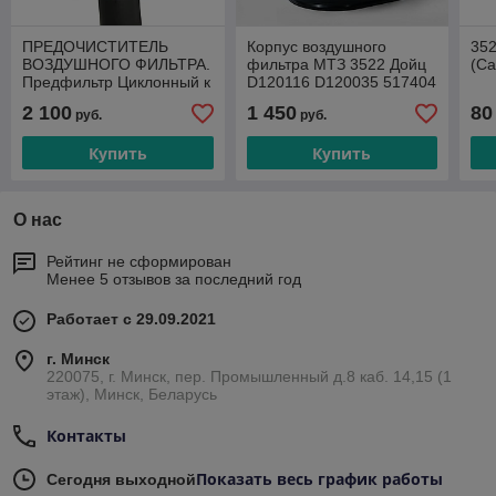
ПРЕДОЧИСТИТЕЛЬ
Корпус воздушного
352
ВОЗДУШНОГО ФИЛЬТРА.
фильтра МТЗ 3522 Дойц
(Ca
Предфильтр Циклонный к
D120116 D120035 517404
МТЗ-3522 САТ
2 100
1 450
80
руб.
руб.
AF5556.150.400
Купить
Купить
О нас
Рейтинг не сформирован
Менее 5 отзывов за последний год
Работает с 29.09.2021
г. Минск
220075, г. Минск, пер. Промышленный д.8 каб. 14,15 (1
этаж), Минск, Беларусь
Контакты
Показать весь график работы
Сегодня выходной