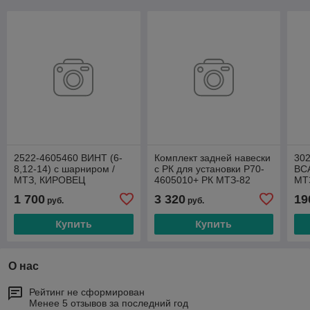
2522-4605460 ВИНТ (6-
Комплект задней навески
30
8,12-14) с шарниром /
с РК для установки Р70-
ВС
МТЗ, КИРОВЕЦ
4605010+ РК МТЗ-82
МТЗ
46
1 700
3 320
19
руб.
руб.
Купить
Купить
О нас
Рейтинг не сформирован
Менее 5 отзывов за последний год