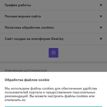
График работы
Полная версия сайта
Политика обработки cookies
Сайт создан на платформе Deal.by
Информация для покупателя
Юридическое лицо:
Общество с ограниченной ответственностью
Обработка файлов cookie
"АгроТракДеталь",
г. Минск, пер. Промышленный, дом 8, каб. 14, 15, 1-ый этаж
Мы используем файлы cookies для обеспечения удобства
пользователей портала и предоставления персональных
Регистрационный номер ЕГР: 193169756
рекомендаций.
Вы можете настроить файлы cookies или
отключить их.
УНП: 193169756