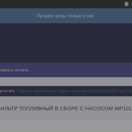
Лучшие цены только у нас
тавка и оплата
асти мтз
Фильтр топливный в сборе с насосом wp101000581615, мтз 352
ИЛЬТР ТОПЛИВНЫЙ В СБОРЕ С НАСОСОМ WP10100